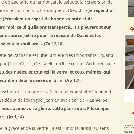
e de Zacharie qui annonçait le salut et la conversion de
e aimé comme un « fils unique » : Dieu dit «
Je répandrai
de Jérusalem un esprit de bonne volonté et de
..
ers moi, celui qu’ils ont transpercé… Ils pleureront sur
Q
une source jaillira pour la maison de David et les
 et à la souillure.
»
(Za 12,10).
étie de Zacharie est une lumière très importante ; quand
ar Jésus-Christ, c’est à elle qu’il se réfère. On la retrouve
lieu des nuées, et tout œil le verra, et ceux mêmes qui
seront en deuil à cause de lui. » (Ap 1,7)
.
ssion « fils unique » : « Dieu a tellement aimé le monde
t début de l’évangile, Jean en avait parlé :
« Le Verbe
et nous avons vu sa gloire, cette gloire que, Fils unique
A
 ». (Jn 1,14).
AGFA 
e la grâce et de la vérité ; il est l’unique, aussi, au sens
se ré