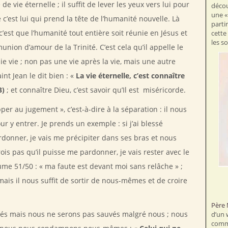
de vie éternelle ; il suffit de lever les yeux vers lui pour
décou
une «
e c’est lui qui prend la tête de l’humanité nouvelle. Là
parti
c’est que l’humanité tout entière soit réunie en Jésus et
cette
les s
union d’amour de la Trinité. C’est cela qu’il appelle le
vraie vie ; non pas une vie après la vie, mais une autre
int Jean le dit bien : «
La vie éternelle, c’est connaître
3)
; et connaître Dieu, c’est savoir qu’Il est miséricorde.
pper au jugement », c’est-à-dire à la séparation : il nous
ur y entrer. Je prends un exemple : si j’ai blessé
ardonner, je vais me précipiter dans ses bras et nous
rois pas qu’il puisse me pardonner, je vais rester avec le
e 51/50 : « ma faute est devant moi sans relâche » ;
 mais il nous suffit de sortir de nous-mêmes et de croire
Père 
auvés mais nous ne serons pas sauvés malgré nous ; nous
d’un 
commu