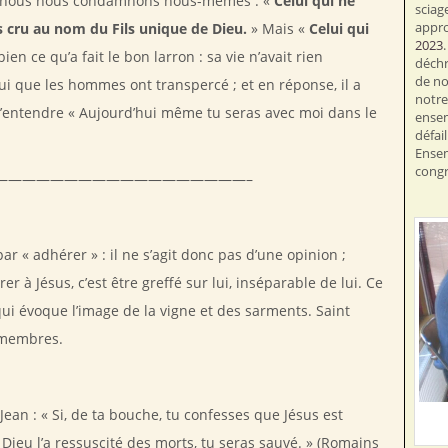
ors nous nous condamnons nous-mêmes : «
Celui qui ne
sciag
appr
pas cru au nom du Fils unique de Dieu.
» Mais «
Celui qui
2023
 bien ce qu’a fait le bon larron : sa vie n’avait rien
déchr
de no
lui que les hommes ont transpercé ; et en réponse, il a
notre 
’entendre « Aujourd’hui même tu seras avec moi dans le
ensem
défai
Ensem
congr
——————————————————–
par « adhérer » : il ne s’agit donc pas d’une opinion ;
rer à Jésus, c’est être greffé sur lui, inséparable de lui. Ce
qui évoque l’image de la vigne et des sarments. Saint
s membres.
Jean : « Si, de ta bouche, tu confesses que Jésus est
 Dieu l’a ressuscité des morts, tu seras sauvé. » (Romains