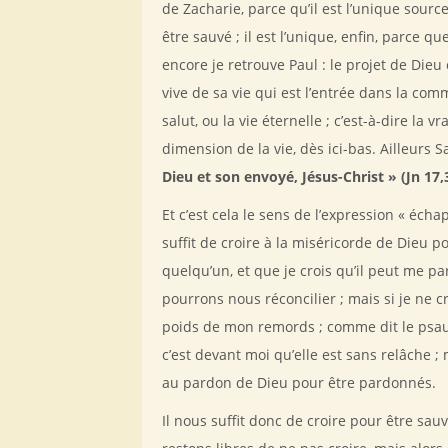
de Zacharie, parce qu’il est l’unique source 
être sauvé ; il est l’unique, enfin, parce qu
encore je retrouve Paul : le projet de Dieu 
vive de sa vie qui est l’entrée dans la comm
salut, ou la vie éternelle ; c’est-à-dire la 
dimension de la vie, dès ici-bas. Ailleurs Sa
Dieu et son envoyé, Jésus-Christ » (Jn 17,
Et c’est cela le sens de l’expression « écha
suffit de croire à la miséricorde de Dieu po
quelqu’un, et que je crois qu’il peut me p
pourrons nous réconcilier ; mais si je ne c
poids de mon remords ; comme dit le psaum
c’est devant moi qu’elle est sans relâche ;
au pardon de Dieu pour être pardonnés.
Il nous suffit donc de croire pour être s