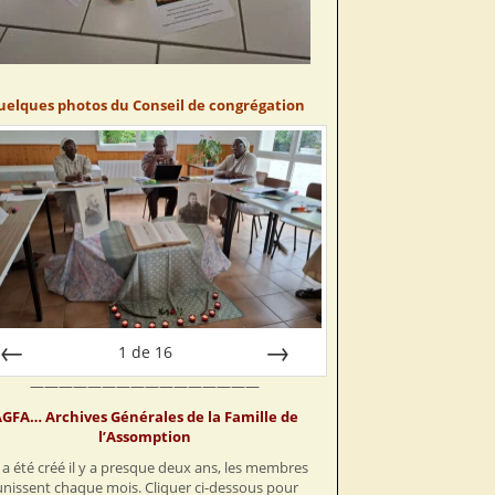
uelques photos du Conseil de congrégation
1
de
16
————————————————
Préc
Suiv.
GFA… Archives Générales de la Famille de
l’Assomption
a été créé il y a presque deux ans, les membres
unissent chaque mois. Cliquer ci-dessous pour