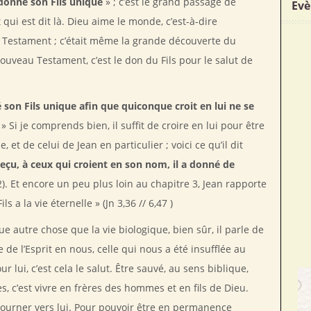
donné son Fils unique
» ; c’est le grand passage de
Evè
i est dit là. Dieu aime le monde, c’est-à-dire
en Testament ; c’était même la grande découverte du
uveau Testament, c’est le don du Fils pour le salut de
 son Fils unique afin que quiconque croit en lui ne se
.
» Si je comprends bien, il suffit de croire en lui pour être
, et de celui de Jean en particulier ; voici ce qu’il dit
reçu, à ceux qui croient en son nom, il a donné de
2). Et encore un peu plus loin au chapitre 3, Jean rapporte
ls a la vie éternelle » (Jn 3,36 // 6,47 )
ue autre chose que la vie biologique, bien sûr, il parle de
e de l’Esprit en nous, celle qui nous a été insufflée au
ur lui, c’est cela le salut. Être sauvé, au sens biblique,
res, c’est vivre en frères des hommes et en fils de Dieu.
us tourner vers lui. Pour pouvoir être en permanence