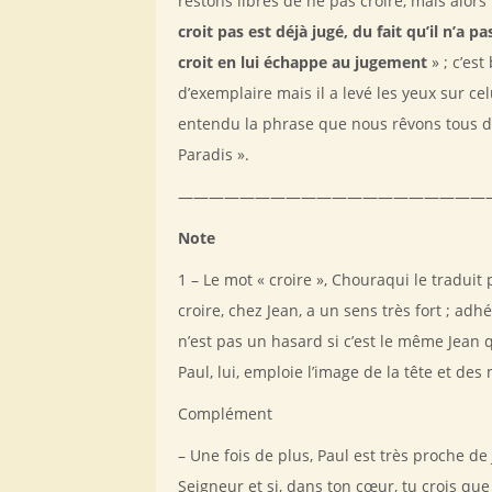
restons libres de ne pas croire, mais al
croit pas est déjà jugé, du fait qu’il n’a 
croit en lui échappe au jugement
» ; c’est
d’exemplaire mais il a levé les yeux sur ce
entendu la phrase que nous rêvons tous d
Paradis ».
————————————————————
Note
1 – Le mot « croire », Chouraqui le traduit 
croire, chez Jean, a un sens très fort ; adhé
n’est pas un hasard si c’est le même Jean 
Paul, lui, emploie l’image de la tête et de
Complément
– Une fois de plus, Paul est très proche de 
Seigneur et si, dans ton cœur, tu crois que