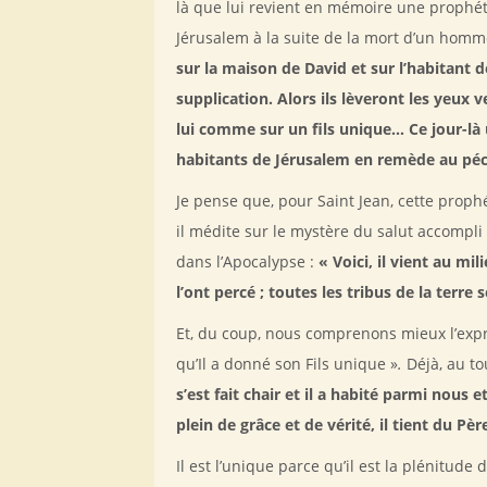
là que lui revient en mémoire une prophéti
Jérusalem à la suite de la mort d’un homm
sur la maison de David et sur l’habitant 
supplication. Alors ils lèveront les yeux v
lui comme sur un fils unique… Ce jour-là 
habitants de Jérusalem en remède au péché
Je pense que, pour Saint Jean, cette proph
il médite sur le mystère du salut accompli p
dans l’Apocalypse :
« Voici, il vient au mi
l’ont percé ; toutes les tribus de la terre 
Et, du coup, nous comprenons mieux l’expre
qu’Il a donné son Fils unique »
.
Déjà, au tou
s’est fait chair et il a habité parmi nous 
plein de grâce et de vérité, il tient du Père
Il est l’unique parce qu’il est la plénitude d