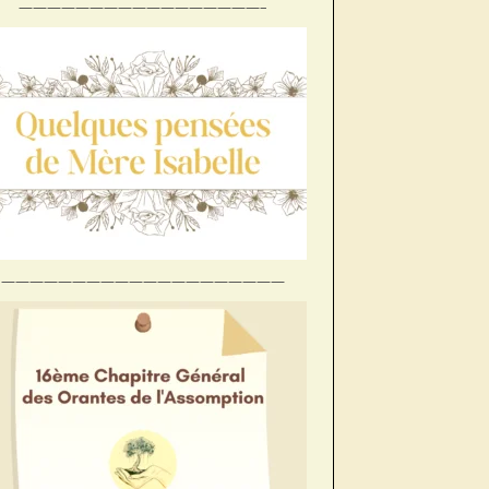
—————————————————–
Préc
Suiv.
————————————————————