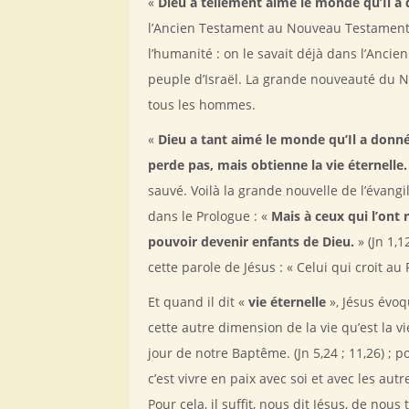
«
Dieu a tellement aimé le monde qu’Il a 
l’Ancien Testament au Nouveau Testament qu
l’humanité : on le savait déjà dans l’Anci
peuple d’Israël. La grande nouveauté du No
tous les hommes.
«
Dieu a tant aimé le monde qu’Il a donné
perde pas, mais obtienne la vie éternelle
sauvé. Voilà la grande nouvelle de l’évangile
dans le Prologue : «
Mais à ceux qui l’ont 
pouvoir devenir enfants de Dieu.
» (Jn 1,1
cette parole de Jésus : « Celui qui croit au Fi
Et quand il dit «
vie éternelle
», Jésus évoq
cette autre dimension de la vie qu’est la vi
jour de notre Baptême. (Jn 5,24 ; 11,26) ; po
c’est vivre en paix avec soi et avec les aut
Pour cela, il suffit, nous dit Jésus, de no