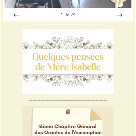
1
de
24
—————————————————–
Préc
Suiv.
————————————————————