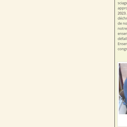
sciag
appr
2023
déchr
de no
notre 
ensem
défai
Ensem
congr