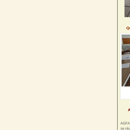
..
Q
A
AGFA 
se ré