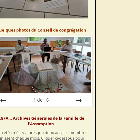
uelques photos du Conseil de congrégation
1
de
16
————————————————
Préc
Suiv.
GFA… Archives Générales de la Famille de
l’Assomption
a été créé il y a presque deux ans, les membres
unissent chaque mois. Cliquer ci-dessous pour