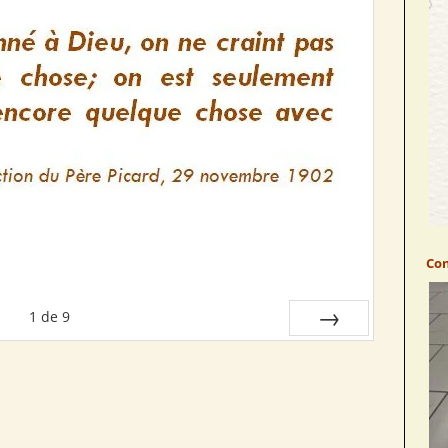
Con
1
de
9
Suiv.