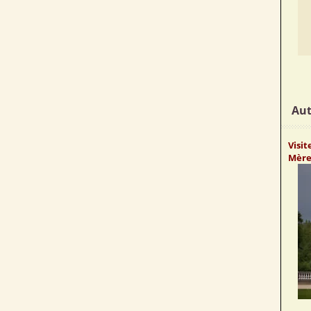
Aut
Visi
Mère 