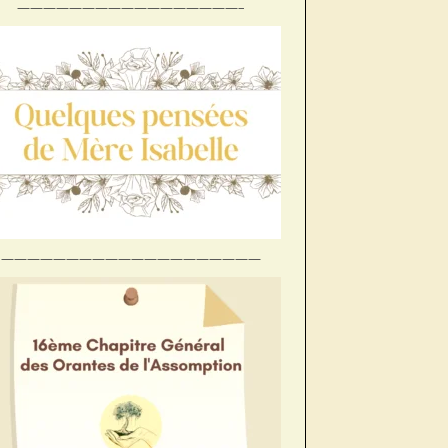
—————————————————–
Préc
Suiv.
————————————————————