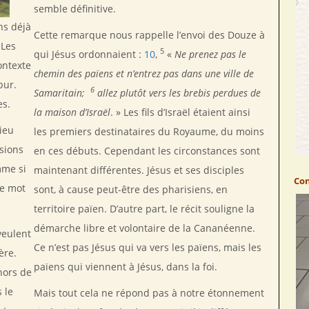
semble définitive.
ns déjà
Cette remarque nous rappelle l’envoi des Douze à
 Les
5
qui Jésus ordonnaient :
10
,
«
Ne prenez pas le
ontexte
chemin des païens et n’entrez pas dans une ville de
pur.
6
Samaritain;
allez plutôt vers les brebis perdues de
es.
la maison d’Israël
. » Les fils d’Israël étaient ainsi
ieu
les premiers destinataires du Royaume, du moins
sions
en ces débuts. Cependant les circonstances sont
mme si
maintenant différentes. Jésus et ses disciples
Con
le mot
sont, à cause peut-être des pharisiens, en
territoire païen. D’autre part, le récit souligne la
démarche libre et volontaire de la Cananéenne.
veulent
Ce n’est pas Jésus qui va vers les païens, mais les
ère.
païens qui viennent à Jésus, dans la foi.
hors de
 le
Mais tout cela ne répond pas à notre étonnement