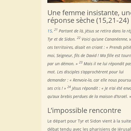
Une femme insistante, un
réponse sèche (15,21-24)
21
15
,
Partant de là, Jésus se retira dans la r
22
Tyr et de Sidon.
Voici qu’une Cananéenne, 
ces territoires, disait en criant : « Prends piti
moi, Seigneur, fils de David ! Ma fille est tou
23
par un démon. »
Mais il ne lui répondit pa
mot. Les disciples s’approchèrent pour lui
demander : « Renvoie-la, car elle nous poursu
24
ses cris ! »
Jésus répondit : « Je n’ai été env
qu’aux brebis perdues de la maison d’Israël.
L’impossible rencontre
Le départ pour Tyr et Sidon vient à la suit
débat tendu avec les pharisiens de Jérusa