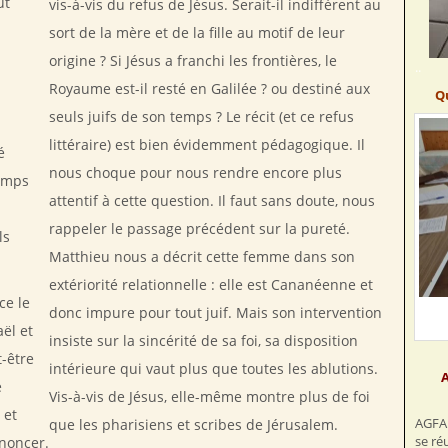
ut
vis-à-vis du refus de Jésus. Serait-il indifférent au
sort de la mère et de la fille au motif de leur
origine ? Si Jésus a franchi les frontières, le
..
Royaume est-il resté en Galilée ? ou destiné aux
Q
seuls juifs de son temps ? Le récit (et ce refus
littéraire) est bien évidemment pédagogique. Il
é
nous choque pour nous rendre encore plus
temps
attentif à cette question. Il faut sans doute, nous
rappeler le passage précédent sur la pureté.
ls
Matthieu nous a décrit cette femme dans son
extériorité relationnelle : elle est Cananéenne et
ce le
donc impure pour tout juif. Mais son intervention
aël et
insiste sur la sincérité de sa foi, sa disposition
t-être
intérieure qui vaut plus que toutes les ablutions.
A
e
Vis-à-vis de Jésus, elle-même montre plus de foi
 et
AGFA 
que les pharisiens et scribes de Jérusalem.
se ré
énoncer.