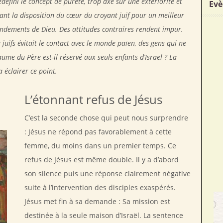
défini le concept de pureté, trop axé sur une extériorité et
Evè
vant la disposition du cœur du croyant juif pour un meilleur
ndements de Dieu. Des attitudes contraires rendent impur.
juifs évitait le contact avec le monde païen, des gens qui ne
e du Père est-il réservé aux seuls enfants d’Israël ? La
 éclairer ce point.
L’étonnant refus de Jésus
C’est la seconde chose qui peut nous surprendre
: Jésus ne répond pas favorablement à cette
femme, du moins dans un premier temps. Ce
refus de Jésus est même double. Il y a d’abord
son silence puis une réponse clairement négative
suite à l’intervention des disciples exaspérés.
Jésus met fin à sa demande : Sa mission est
destinée à la seule maison d’Israël. La sentence