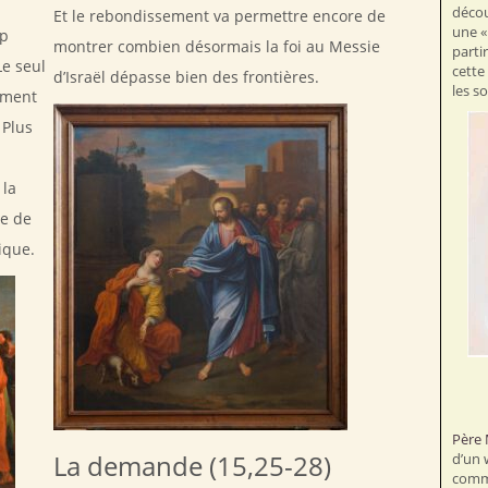
décou
Et le rebondissement va permettre encore de
une «
up
montrer combien désormais la foi au Messie
parti
Le seul
cette
d’Israël dépasse bien des frontières.
les s
ement
 Plus
 la
e de
ique.
Père 
La demande (15,25-28)
d’un 
commu