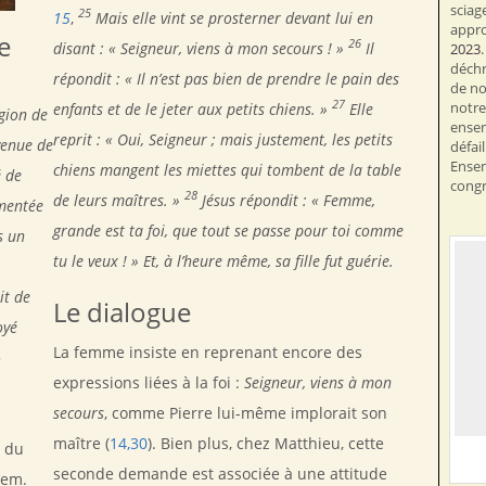
sciag
25
15
,
Mais elle vint se prosterner devant lui en
appr
e
26
disant : « Seigneur, viens à mon secours ! »
Il
2023
déchr
répondit : « Il n’est pas bien de prendre le pain des
de no
27
notre 
enfants et de le jeter aux petits chiens. »
Elle
égion de
ensem
reprit : « Oui, Seigneur ; mais justement, les petits
venue de
défai
Ensem
chiens mangent les miettes qui tombent de la table
é de
congr
28
de leurs maîtres. »
Jésus répondit : « Femme,
rmentée
grande est ta foi, que tout se passe pour toi comme
s un
tu le veux ! » Et, à l’heure même, sa fille fut guérie.
it de
Le dialogue
oyé
La femme insiste en reprenant encore des
»
expressions liées à la foi :
Seigneur, viens à mon
secours
, comme Pierre lui-même implorait son
maître (
14,30
). Bien plus, chez Matthieu, cette
e du
seconde demande est associée à une attitude
lem.