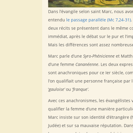
Dans l’évangile selon saint Marc, nous avo
entendu
le passage parallèle (Mc 7,24-31)
.
deux récits se présentent dans le même c
immédiat, après le débat sur le pur et l’im
Mais les différences sont assez nombreus
Marc parle d’une
Syro-Phénicienne
et Matth
d’une femme
Cananéenne
. Les deux expres
sont anachroniques pour ce Ier siècle, co
l’on qualifiait une personne française par 
‘
gauloise’
ou ‘
franque’
.
Avec ces anachronismes, les évangélistes 
qualifier la femme d’une manière particuli
Marc insiste sur son identité d’étrangère (
Judée) et sur sa mauvaise réputation. Dans