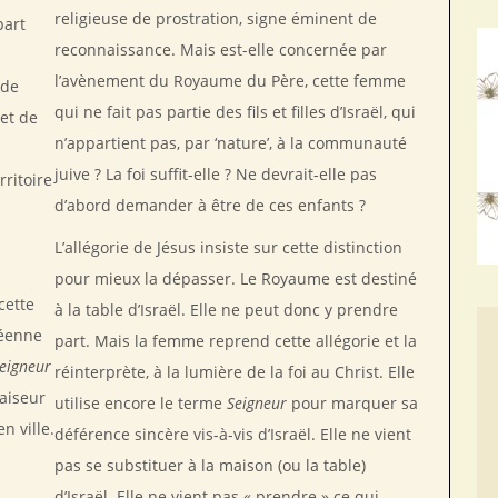
religieuse de prostration, signe éminent de
part
reconnaissance. Mais est-elle concernée par
l’avènement du Royaume du Père, cette femme
 de
qui ne fait pas partie des fils et filles d’Israël, qui
 et de
n’appartient pas, par ‘nature’, à la communauté
juive ? La foi suffit-elle ? Ne devrait-elle pas
rritoire
d’abord demander à être de ces enfants ?
L’allégorie de Jésus insiste sur cette distinction
pour mieux la dépasser. Le Royaume est destiné
cette
à la table d’Israël. Elle ne peut donc y prendre
néenne
part. Mais la femme reprend cette allégorie et la
eigneur
réinterprète, à la lumière de la foi au Christ. Elle
faiseur
utilise encore le terme
Seigneur
pour marquer sa
n ville.
déférence sincère vis-à-vis d’Israël. Elle ne vient
pas se substituer à la maison (ou la table)
d’Israël. Elle ne vient pas « prendre » ce qui