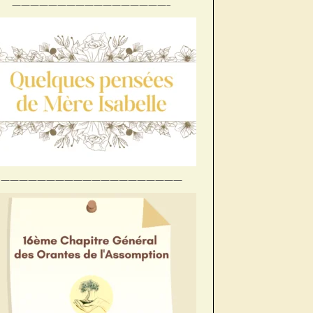
—————————————————–
Préc
Suiv.
————————————————————