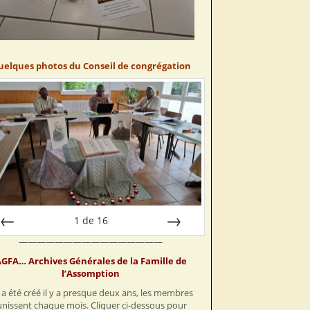
uelques photos du Conseil de congrégation
1
de
16
————————————————
Préc
Suiv.
GFA… Archives Générales de la Famille de
l’Assomption
a été créé il y a presque deux ans, les membres
unissent chaque mois. Cliquer ci-dessous pour