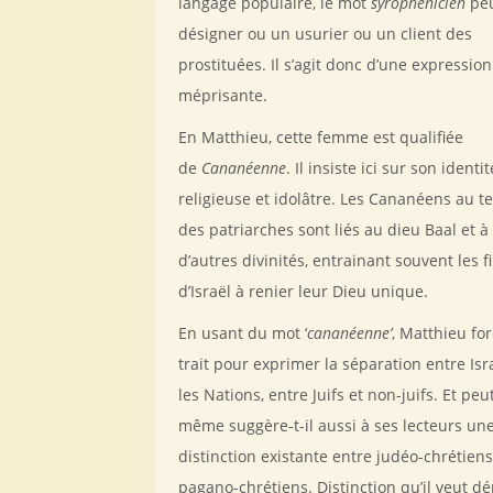
langage populaire, le mot
syrophénicien
pe
désigner ou un usurier ou un client des
prostituées. Il s’agit donc d’une expression
méprisante.
En Matthieu, cette femme est qualifiée
de
Cananéenne
. Il insiste ici sur son identit
religieuse et idolâtre. Les Cananéens au 
des patriarches sont liés au dieu Baal et à
d’autres divinités, entrainant souvent les fi
d’Israël à renier leur Dieu unique.
En usant du mot ‘
cananéenne’
, Matthieu for
trait pour exprimer la séparation entre Isr
les Nations, entre Juifs et non-juifs. Et peu
même suggère-t-il aussi à ses lecteurs un
distinction existante entre judéo-chrétiens
pagano-chrétiens. Distinction qu’il veut d