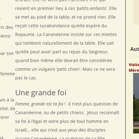
revient en premier lieu à ces ‘petits-enfants’. Elle
se met au pied de la table, et ne prend rien. Elle
e
reçoit cette surabondance qu’elle espère du
ns des
Royaume. La Cananéenne insiste sur ces miettes
 Ainsi
qui tombent naturellement de la table. Elle sait
a
Aut
qu’elle peut avoir part au repas du Seigneur,
par son
quand bien même elle devrait être considérée
Visi
comme un vulgaire ‘petit chien’. Mais ce ne sera
Mère 
e femme
pas le cas.
Une grande foi
vin à la
Femme, grande est ta foi
! Il n’est plus question de
itié, de
Cananéenne, ou de petits chiens. Jésus reconnaît
lorer
sa foi à l’égal et voire plus de tout homme en
Israël… elle qui n’est aux yeux des disciples
ux
qu’une Cananéenne. La guérison de sa fille