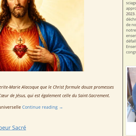
sciag
appr
2023
déchr
de no
notre 
ensem
défai
Ensem
congr
uerite-Marie Alacoque que le Christ formule douze promesses
Cœur de Jésus, qui est également celle du Saint-Sacrement.
universelle
Continue reading
→
oeur Sacré