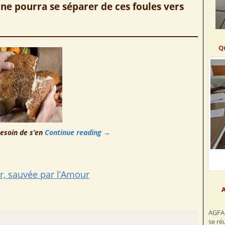
 ne pourra se séparer de ces foules vers
..
Q
besoin de s’en
Continue reading
→
r, sauvée par l’Amour
A
AGFA 
se ré