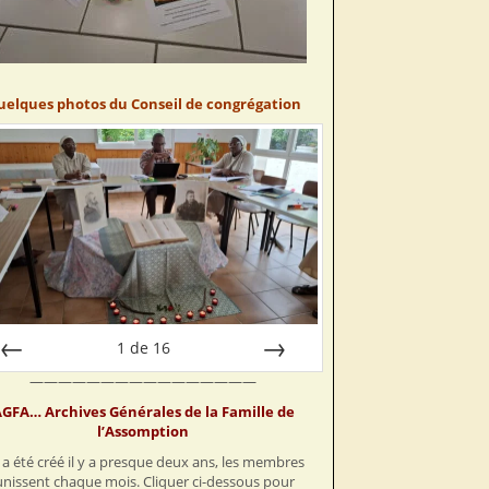
uelques photos du Conseil de congrégation
1
de
16
————————————————
Préc
Suiv.
GFA… Archives Générales de la Famille de
l’Assomption
a été créé il y a presque deux ans, les membres
unissent chaque mois. Cliquer ci-dessous pour