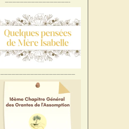
—————————————————–
Préc
Suiv.
————————————————————