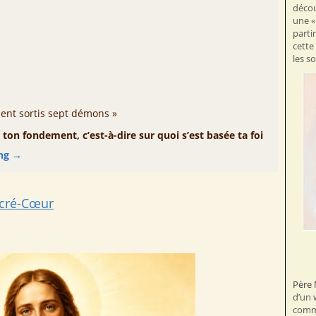
décou
une «
parti
cette
les s
ient sortis sept démons »
 ton fondement, c’est-à-dire sur quoi s’est basée ta foi
ing
→
acré-Cœur
Père 
d’un 
commu