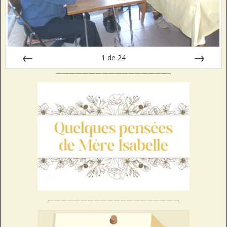
1
de
24
—————————————————–
Préc
Suiv.
————————————————————