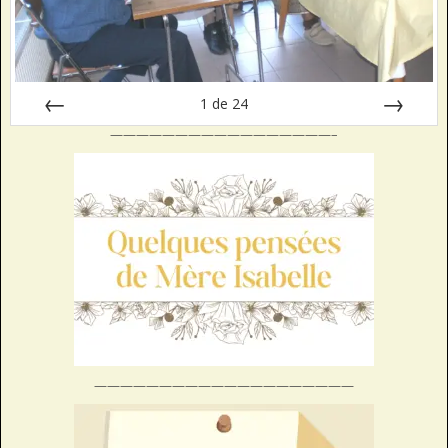
1
de
24
—————————————————–
Préc
Suiv.
————————————————————