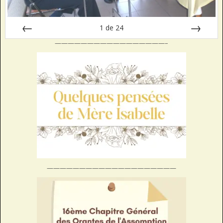
1
de
24
—————————————————–
Préc
Suiv.
————————————————————