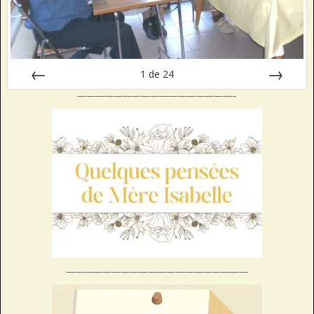
1
de
24
—————————————————–
Préc
Suiv.
————————————————————